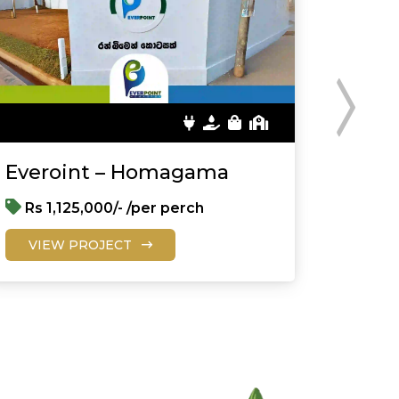
Everoint – Homagama
SUPER
Rs 1,125,000/- /per perch
LKR 
VIEW PROJECT
VIE