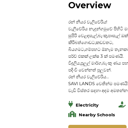
Overview
රන් නියර වැලිවේරිය!
වැලිවේරිය නැදුන්ගමුවේ පිහිටි 
සුපිරි වෙළඳසැල්,බැංකු,පාසැල් 
කිරිබත්ගොඩට,කඩවතට,
බියගමට,ගම්පහට ඕනෑම තැනකට ඉ
පර්ච් එකක් ලක්ෂ 3 ක් පමණයි.
විදුලිය,පුලුල් මාර්ග,බැංකු ණය
පදිංචි වෙන්නත් පුලුවන්.
රන් නියර වැලිවේරිය...
SAVI LANDS වෙතින්ම පමණයි..
වැඩි විස්තර සදහා අදම අමතන්න
Electricity
Nearby Schools