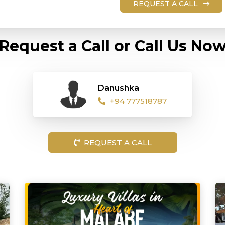
REQUEST A CALL
Request a Call or
Call Us No
Danushka
+94 777518787
REQUEST A CALL