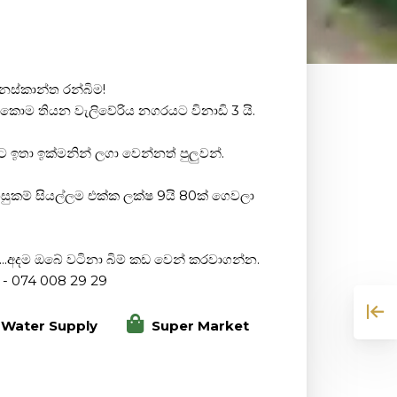
මනස්කාන්ත රන්බිම!
ඔක්කොම තියන වැලිවේරිය නගරයට විනාඩි 3 යි.
තා ඉක්මනින් ලගා වෙන්නත් පුලුවන්.
 පහසුකම් සියල්ලම එක්ක ලක්ෂ 9යි 80ක් ගෙවලා
.අදම ඔබේ වටිනා බිම් කඩ වෙන් කරවාගන්න.
 - 074 008 29 29
Water Supply
Super Market