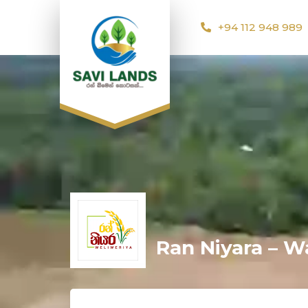
+94 112 948 989
Ran Niyara – W